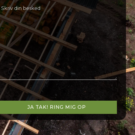
lease
eave
his
ield
mpty.