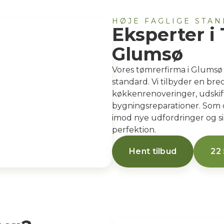
HØJE FAGLIGE STA
Eksperter i
Glumsø
Vores tømrerfirma i Glumsø 
standard. Vi tilbyder en bre
køkkenrenoveringer, udskif
bygningsreparationer. Som din
imod nye udfordringer og sik
perfektion.
Hent tilbud
22 