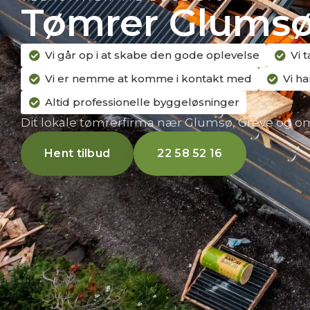
Tømrer Glums
Vi går op i at skabe den gode oplevelse
Vi 
Vi er nemme at komme i kontakt med
Vi ha
Altid professionelle byggeløsninger
Dit lokale tømrerfirma nær Glumsø, Greve og o
Hent tilbud
22 58 52 16