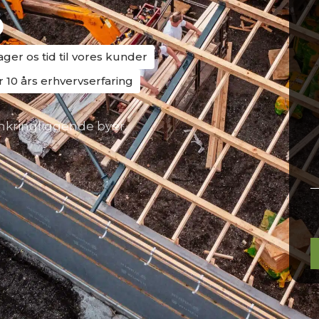
ø
tager os tid til vores kunder
r 10 års erhvervserfaring
mkringliggende byer.
P
l
t
f
e