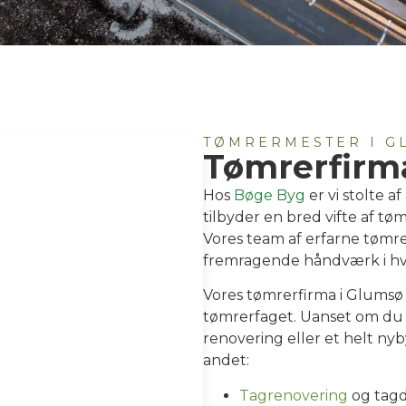
TØMRERMESTER I G
Tømrerfirm
Hos
Bøge Byg
er vi stolte a
tilbyder en bred vifte af tø
Vores team af erfarne tømrer
fremragende håndværk i hver
Vores tømrerfirma i Glumsø
tømrerfaget. Uanset om du 
renovering eller et helt nybyg
andet:
Tagrenovering
og tagdæ