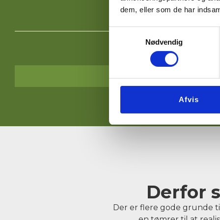
dem, eller som de har indsaml
Samtykkevalg
Nødvendig
Please
leave
this
field
empty.
Afvis
Derfor 
​Der er flere gode grunde ti
en tømrer til at real