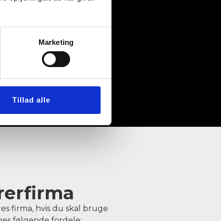
Marketing
Tillad alle
rerfirma
res firma, hvis du skal bruge
vnes følgende fordele: