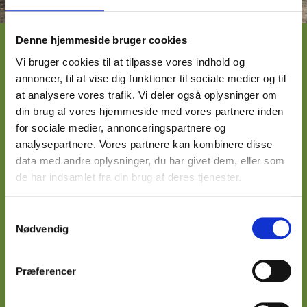
Denne hjemmeside bruger cookies
HVAD ER DINE BEHOV?
Vi bruger cookies til at tilpasse vores indhold og
Drømmer du om
annoncer, til at vise dig funktioner til sociale medier og til
at analysere vores trafik. Vi deler også oplysninger om
din brug af vores hjemmeside med vores partnere inden
for sociale medier, annonceringspartnere og
Vi løser alle former for snedker- og
analysepartnere. Vores partnere kan kombinere disse
tømreropgaver. Uanset om opgaven er
data med andre oplysninger, du har givet dem, eller som
enkel eller kompliceret, står vi klar til at
de har indsamlet fra din brug af deres tjenester.
udføre arbejdet efter alle kunstens regler.
Vi lægger vægt på et grundigt forarbejde,
Samtykkevalg
hvor vi sammen med vores kunder finder
Nødvendig
frem til den bedste løsning.
Præferencer
KONTAKT OS