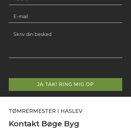
Please
leave
this
field
empty.
TØMRERMESTER I HASLEV
Kontakt ​Bøge Byg