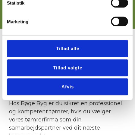
Statistik
22 58 52 16
Marketing
​SEND OS DIN OPGAVE
Tillad alle
Er du interesseret i et
uforpligtende byggetilbud?
Tillad valgte
Hvad end du skal have lavet, står vi klar til
at udføre opgaven for dig – du kan bare
Afvis
læne dig tilbage, og lade os klare resten!
Hos Bøge Byg er du sikret en professionel
og kompetent tømrer, hvis du vælger
vores tømrerfirma som din
samarbejdspartner ved dit næste