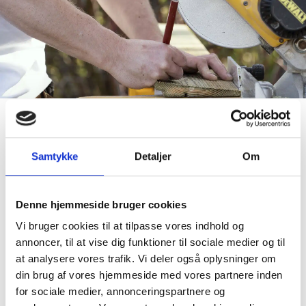
EN FAGMAND DU KAN REGNE MED
Samtykke
Detaljer
Om
Terrasse til lejlighed og
andelsbolig
Denne hjemmeside bruger cookies
Bor du i lejlighed eller andelsbolig, er en
Vi bruger cookies til at tilpasse vores indhold og
tagterrasse eller altanudvidelse ofte en
annoncer, til at vise dig funktioner til sociale medier og til
anden proces end en terrasse ved et
at analysere vores trafik. Vi deler også oplysninger om
parcelhus. Her skal der som regel
din brug af vores hjemmeside med vores partnere inden
godkendelse til fra ejerforeningen eller
for sociale medier, annonceringspartnere og
andelsboligforeningen, før arbejdet kan